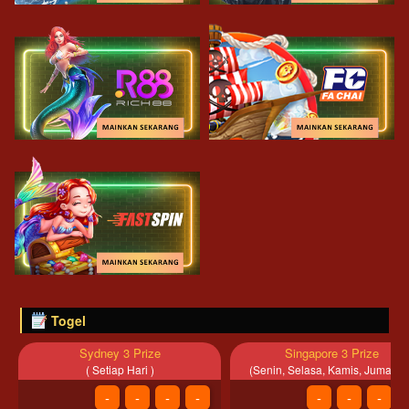
Togel
Sydney 3 Prize
Singapore 3 Prize
( Setiap Hari )
(Senin, Selasa, Kamis, Jumat Of
-
-
-
-
-
-
-