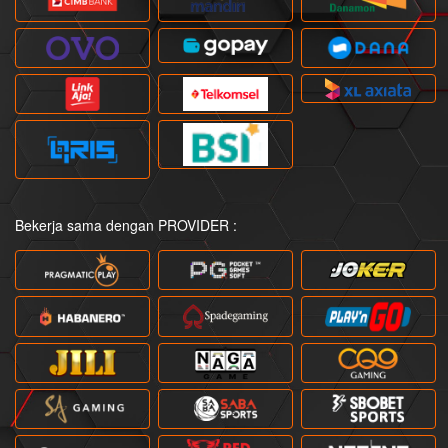
Bekerja sama dengan PROVIDER :