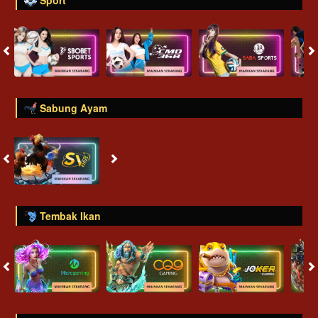
Sport
Sabung Ayam
Tembak Ikan