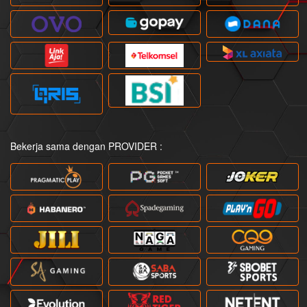
Bekerja sama dengan PROVIDER :